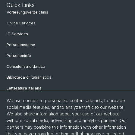
Quick Links
Vorlesungsverzeichnis
Online Services
IT-Services
Personensuche
Personeninfo
Consulenza didattica
Biblioteca di Italianistica
Letteratura italiana
Linguistica italiana
We use cookies to personalize content and ads, to provide
social media features, and to analyze traffic to our website.
Vetrina
We also share information about your use of our website
with our social media, advertising and analytics partners. Our
partners may combine this information with other information
© Università di Basilea
that you have provided to them or that they have collected