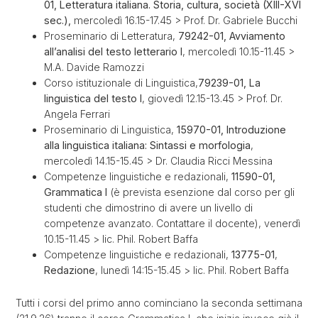
01, Letteratura italiana. Storia, cultura, società (XIII-XVI
sec.),
mercoledì 16.15-17.45 > Prof. Dr. Gabriele Bucchi
Proseminario di Letteratura,
79242-01, Avviamento
all’analisi del testo letterario I
,
mercoledì 10.15-11.45 >
M.A. Davide Ramozzi
Corso istituzionale di Linguistica,
79239-01, La
linguistica del testo I
, giovedì 12.15-13.45 > Prof. Dr.
Angela Ferrari
Proseminario di Linguistica,
15970-01, Introduzione
alla linguistica italiana: Sintassi e morfologia
,
mercoledì 14.15-15.45 > Dr. Claudia Ricci Messina
Competenze linguistiche e redazionali,
11590-01,
Grammatica I
(è prevista esenzione dal corso per gli
studenti che dimostrino di avere un livello di
competenze avanzato. Contattare il docente), venerdì
10.15-11.45 > lic. Phil. Robert Baffa
Competenze linguistiche e redazionali,
13775-01
,
Redazione
, lunedì 14:15-15.45 > lic. Phil. Robert Baffa
Tutti i corsi del primo anno cominciano la seconda settimana