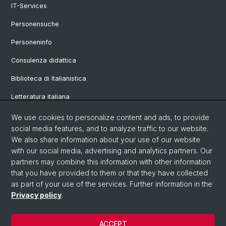
IT-Services
Personensuche
Personeninfo
Consulenza didattica
Biblioteca di Italianistica
Letteratura italiana
Linguistica italiana
We use cookies to personalize content and ads, to provide
social media features, and to analyze traffic to our website.
Vetrina
We also share information about your use of our website
with our social media, advertising and analytics partners. Our
partners may combine this information with other information
© Università di Basilea
that you have provided to them or that they have collected
as part of your use of the services. Further information in the
Privacy Policy
Privacy policy
.
Philosophisch-Historische Fakultät
Sprach- und Literaturwissenschaften
ACCEPT