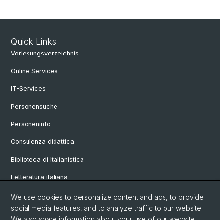
Quick Links
Vorlesungsverzeichnis
Online Services
IT-Services
Personensuche
Personeninfo
Consulenza didattica
Biblioteca di Italianistica
Letteratura italiana
Linguistica italiana
We use cookies to personalize content and ads, to provide
social media features, and to analyze traffic to our website.
Vetrina
We also share information about your use of our website