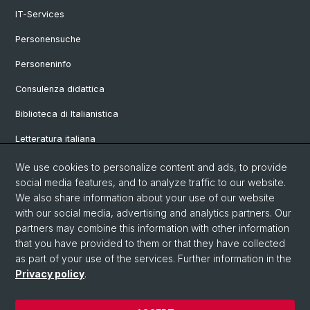
IT-Services
Personensuche
Personeninfo
Consulenza didattica
Biblioteca di Italianistica
Letteratura italiana
Linguistica italiana
We use cookies to personalize content and ads, to provide
social media features, and to analyze traffic to our website.
Vetrina
We also share information about your use of our website
with our social media, advertising and analytics partners. Our
partners may combine this information with other information
© Università di Basilea
that you have provided to them or that they have collected
as part of your use of the services. Further information in the
Privacy Policy
Privacy policy
.
Philosophisch-Historische Fakultät
Sprach- und Literaturwissenschaften