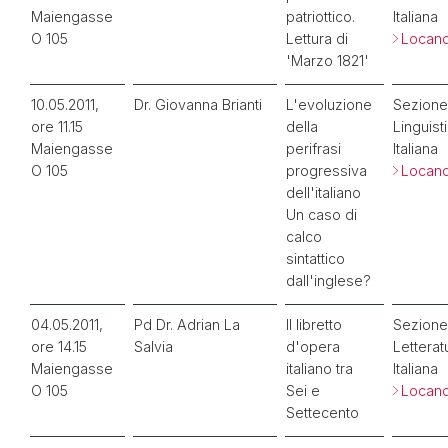
Maiengasse
patriottico.
Italiana
O 105
Lettura di
Locand
'Marzo 1821'
10.05.2011,
Dr. Giovanna Brianti
L'evoluzione
Sezione
ore 11.15
della
Linguist
Maiengasse
perifrasi
Italiana
O 105
progressiva
Locand
dell'italiano
Un caso di
calco
sintattico
dall'inglese?
04.05.2011,
Pd Dr. Adrian La
Il libretto
Sezione
ore 14.15
Salvia
d'opera
Letterat
Maiengasse
italiano tra
Italiana
O 105
Sei e
Locand
Settecento