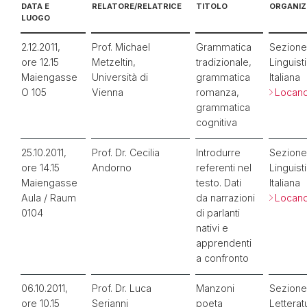
DATA E
RELATORE/RELATRICE
TITOLO
ORGANIZ
LUOGO
2.12.2011,
Prof. Michael
Grammatica
Sezione
ore 12.15
Metzeltin,
tradizionale,
Linguist
Maiengasse
Università di
grammatica
Italiana
O 105
Vienna
romanza,
Locand
grammatica
cognitiva
25.10.2011,
Prof. Dr. Cecilia
Introdurre
Sezione
ore 14.15
Andorno
referenti nel
Linguist
Maiengasse
testo. Dati
Italiana
Aula / Raum
da narrazioni
Locand
0104
di parlanti
nativi e
apprendenti
a confronto
06.10.2011,
Prof. Dr. Luca
Manzoni
Sezione
ore 10.15
Serianni
poeta
Letterat