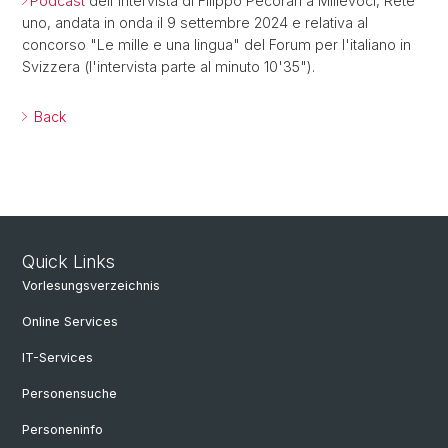
Podcast
dell'intervista di Filippo Pecorari a Millevoci, Rete
uno, andata in onda il 9 settembre 2024 e relativa al
concorso "Le mille e una lingua" del Forum per l'italiano in
Svizzera (l'intervista parte al minuto 10'35").
Back
Quick Links
Vorlesungsverzeichnis
Online Services
IT-Services
Personensuche
Personeninfo