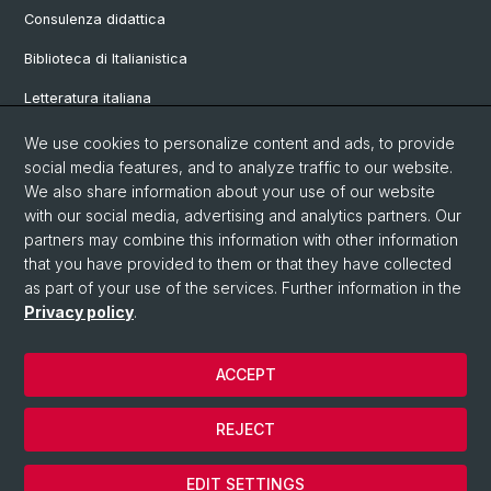
Consulenza didattica
Biblioteca di Italianistica
Letteratura italiana
Linguistica italiana
We use cookies to personalize content and ads, to provide
social media features, and to analyze traffic to our website.
Vetrina
We also share information about your use of our website
with our social media, advertising and analytics partners. Our
partners may combine this information with other information
© Università di Basilea
that you have provided to them or that they have collected
as part of your use of the services. Further information in the
Privacy Policy
Privacy policy
.
Philosophisch-Historische Fakultät
Sprach- und Literaturwissenschaften
ACCEPT
Home
Impressum
REJECT
Contatti
Cookies
EDIT SETTINGS