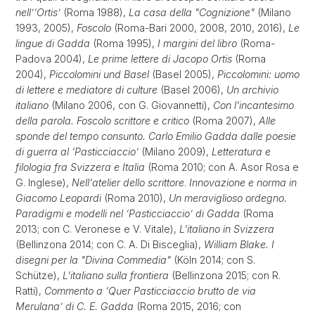
nell’‘Ortis’
(Roma 1988),
La casa della "Cognizione"
(Milano
1993, 2005),
Foscolo
(Roma-Bari 2000, 2008, 2010, 2016),
Le
lingue di Gadda
(Roma 1995),
I margini del libro
(Roma-
Padova 2004),
Le prime lettere di Jacopo Ortis
(Roma
2004),
Piccolomini und Basel
(Basel 2005),
Piccolomini: uomo
di lettere
e mediatore di culture
(Basel 2006),
Un archivio
italiano
(Milano 2006, con G. Giovannetti),
Con l'incantesimo
della parola.
Foscolo scrittore e critico
(Roma 2007),
Alle
sponde del tempo consunto.
Carlo Emilio Gadda dalle poesie
di guerra al ‘Pasticciaccio’
(Milano 2009),
Letteratura e
filologia fra Svizzera e Italia
(Roma 2010; con A. Asor Rosa e
G. Inglese),
Nell'atelier dello scrittore
.
Innovazione e norma in
Giacomo Leopardi
(Roma 2010),
Un meraviglioso ordegno.
Paradigmi e modelli nel ‘Pasticciaccio’ di Gadda
(Roma
2013; con C. Veronese e V. Vitale),
L'italiano in Svizzera
(Bellinzona 2014; con C. A. Di Bisceglia),
William Blake. I
disegni per la "Divina Commedia"
(Köln 2014; con S.
Schütze),
L'italiano
sulla frontiera
(Bellinzona 2015; con R.
Ratti),
Commento a ‘Quer Pasticciaccio brutto de via
Merulana’ di C. E. Gadda
(Roma 2015, 2016; con