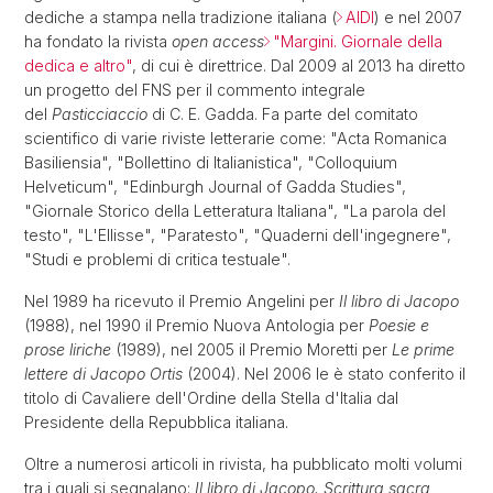
dediche a stampa nella tradizione italiana (
AIDI
) e nel 2007
ha fondato la rivista
open access
"Margini. Giornale della
dedica e altro"
, di cui è direttrice. Dal 2009 al 2013 ha diretto
un progetto del FNS per il commento integrale
del
Pasticciaccio
di C. E. Gadda. Fa parte del comitato
scientifico di varie riviste letterarie come: "Acta Romanica
Basiliensia", "Bollettino di Italianistica", "Colloquium
Helveticum", "Edinburgh Journal of Gadda Studies",
"Giornale Storico della Letteratura Italiana", "La parola del
testo", "L'Ellisse", "Paratesto", "Quaderni dell'ingegnere",
"Studi e problemi di critica testuale".
Nel 1989 ha ricevuto il Premio Angelini per
Il libro di Jacopo
(1988), nel 1990 il Premio Nuova Antologia per
Poesie e
prose liriche
(1989), nel 2005 il Premio Moretti per
Le prime
lettere di Jacopo Ortis
(2004). Nel 2006 le è stato conferito il
titolo di Cavaliere dell'Ordine della Stella d'Italia dal
Presidente della Repubblica italiana.
Oltre a numerosi articoli in rivista, ha pubblicato molti volumi
tra i quali si segnalano:
Il libro di Jacopo. Scrittura sacra