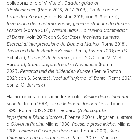
collaborazione di V. Vitale),
Gadda: guida al
‘Pasticciaccio’
(Roma 2016, 2017, 2018),
Dante und die
bildenden Künste
(Berlin-Boston 2016; con S. Schütze),
Invenzione del moderno. Forme, generi e strutture da Parini a
Foscolo
(Roma 2017),
William Blake. La "Divina Commedia"
di Dante
(Köln 2017; con S. Schütze),
Inchiesta sul testo.
Esercizi di interpretazione da Dante a Marino
(Roma 2018),
Tasso und die bildenden Künste
(Berlin/Boston 2018; con S.
Schütze),
I ‘Trionfi’ di Petrarca
(Roma 2020; con M. M. S.
Barbero),
Saba, Ungaretti e altro Novecento
(Roma
2021),
Petrarca und die bildenden Künste
(Berlin/Boston
2021; con S. Schütze),
Voci sull’‘Inferno’ di Dante
(Roma 2021;
con Z. G. Barański).
Ha inoltre curato edizioni di Foscolo (
Vestigi della storia del
sonetto
, Roma 1993;
Ultime lettere di Jacopo Ortis
, Torino
1995, Roma 2012, 2013), Leopardi (
Autobiografie
imperfette
e
Diario d'amore
, Firenze 2004), Ungaretti (
Lettere
a Giovanni Papini
, Milano 1988;
Poesie e prose liriche
, Milano
1989;
Lettere a Giuseppe Prezzolini
, Roma 2000), Saba
(
Intermezzo quasi giapponese
, Parma 2007), Montale